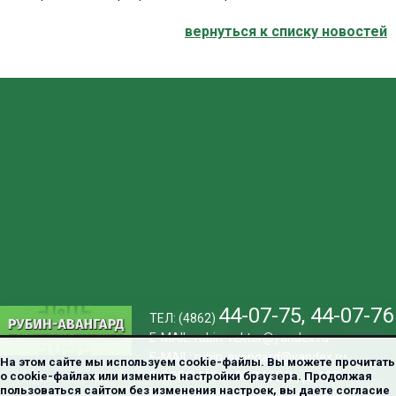
вернуться к cписку новостей
44-07-75
,
44-07-76
ТЕЛ: (4862)
E-MAIL:
rubin-vektor@yandex.ru
E-MAIL:
rubin-avangard@yandex.ru
На этом сайте мы используем cookie-файлы. Вы можете прочитать
о cookie-файлах или изменить настройки браузера. Продолжая
Г. ОРЕЛ. МОСКОВСКОЕ Ш, Д. 137
"Рубин-Авангард"
пользоваться сайтом без изменения настроек, вы даете согласие