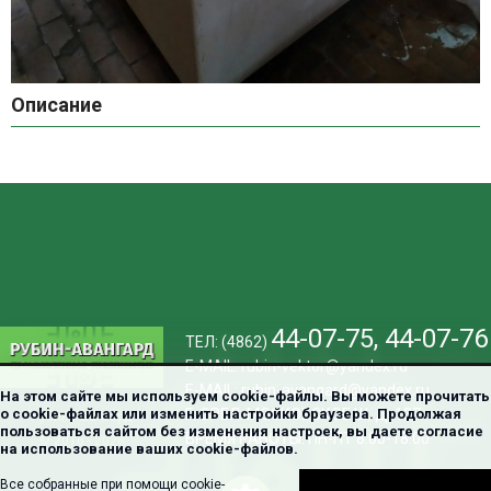
Описание
44-07-75
,
44-07-76
ТЕЛ: (4862)
E-MAIL:
rubin-vektor@yandex.ru
E-MAIL:
rubin-avangard@yandex.ru
На этом сайте мы используем cookie-файлы. Вы можете прочитать
о cookie-файлах или изменить настройки браузера. Продолжая
Г. ОРЕЛ. МОСКОВСКОЕ Ш, Д. 137
"Рубин-Авангард"
пользоваться сайтом без изменения настроек, вы даете согласие
ВРЕМЯ РАБОТЫ: ПН-ПТ 8.00-18.00
© 2016 - 2026
на использование ваших cookie-файлов.
Все собранные при помощи cookie-